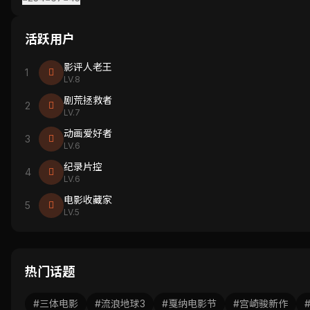
活跃用户
影评人老王
1
LV.8
剧荒拯救者
2
LV.7
动画爱好者
3
LV.6
纪录片控
4
LV.6
电影收藏家
5
LV.5
热门话题
#三体电影
#流浪地球3
#戛纳电影节
#宫崎骏新作