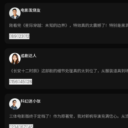
电影发烧友
刚看完《星际穿越：未知的边界》，特效真的太震撼了！特别是黑
89
23
12
追剧达人
《长安十二时辰》这部剧的细节处理真的太到位了，从服装道具到
156
45
28
科幻迷小张
三体电影版终于定档了！作为原著党，我对郭帆导演充满信心。从
234
67
45