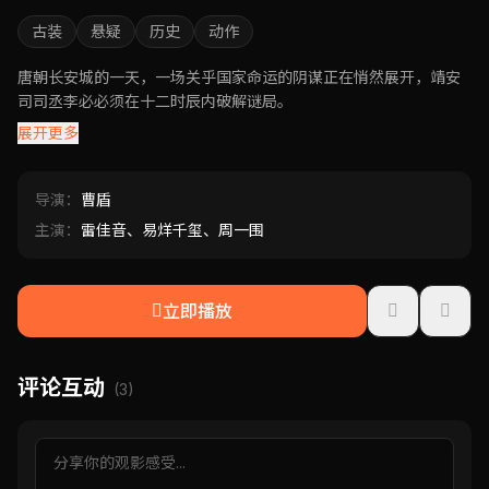
古装
悬疑
历史
动作
唐朝长安城的一天，一场关乎国家命运的阴谋正在悄然展开，靖安
司司丞李必必须在十二时辰内破解谜局。
展开更多
导演：
曹盾
主演：
雷佳音、易烊千玺、周一围
立即播放
评论互动
(3)