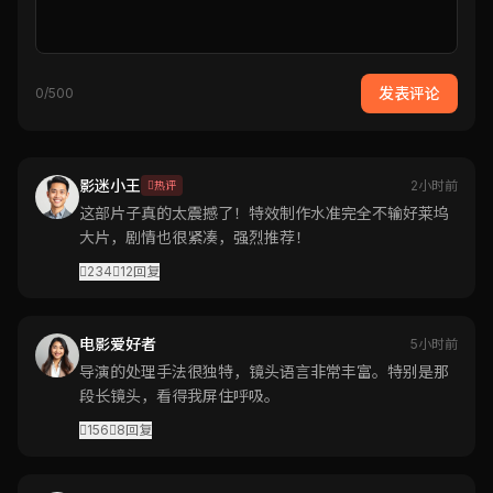
发表评论
0/500
影迷小王
2小时前
热评
这部片子真的太震撼了！特效制作水准完全不输好莱坞
大片，剧情也很紧凑，强烈推荐！
234
12
回复
电影爱好者
5小时前
导演的处理手法很独特，镜头语言非常丰富。特别是那
段长镜头，看得我屏住呼吸。
156
8
回复