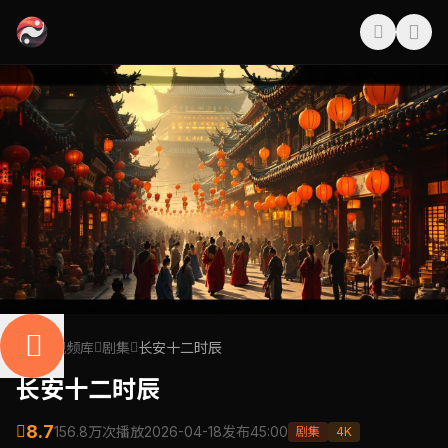
首页
视频库
剧集
长安十二时辰
长安十二时辰
8.7
156.8万次播放
2026-04-18发布
45:00
剧集
4K