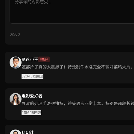
0/500
影迷小王
热评
这部片子真的太震撼了！特效制作水准完全不输好莱坞大片
234
12
回复
电影爱好者
导演的处理手法很独特，镜头语言非常丰富。特别是那段长
156
8
回复
科幻迷