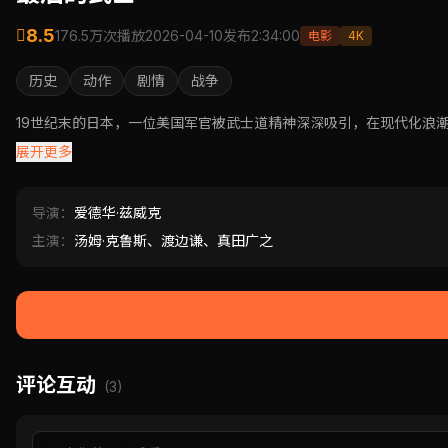
8.5
176.5万次播放
2026-04-10发布
2:34:00
电影
4K
历史
动作
剧情
战争
19世纪末的日本，一位美国军官被武士道精神深深吸引，在现代化浪
展开更多
导演：
爱德华·兹威克
主演：
汤姆·克鲁斯、渡边谦、真田广之
评论互动
(3)