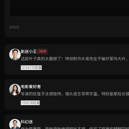
0/500
影迷小王
热评
这部片子真的太震撼了！特效制作水准完全不输好莱坞大片
234
12
回复
电影爱好者
导演的处理手法很独特，镜头语言非常丰富。特别是那段长
156
8
回复
科幻迷
作为原著党，我觉得改编得相当不错，保留了原著的精髓同