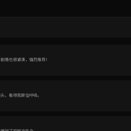
，剧情也很紧凑，强烈推荐！
镜头，看得我屏住呼吸。
时增加了视觉冲击力。