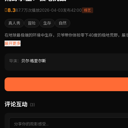
8.3
87.7万次播放
2026-04-03发布
42:00
综艺
真人秀
冒险
生存
自然
在地球最极端的环境中生存，贝爷带你体验零下40度的极地荒野，展
展开更多
导演：
贝尔·格里尔斯
评论互动
(3)