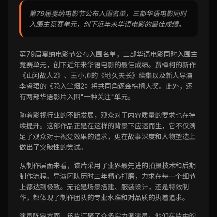
第79届戛纳电影节公布入围名单，三部华语电影同时
入围主竞赛单元，创下近年来华语电影的最佳成绩。
第79届戛纳电影节公布入围名单，三部华语电影同时入围主
竞赛单元，创下近年来华语电影的最佳成绩。贾樟柯的新作
《山河故人2》、王小帅的《地久天长》续集以及新人导演
李睿珺的《隐入尘烟2》将共同角逐金棕榈大奖。此外，还
有两部华语影片入围"一种关注"单元。
随着影视行业的不断发展，观众对于内容质量的要求也在持
续提升。这部作品正是在这样的背景下应运而生，它不仅满
足了观众对于视觉效果的追求，更在故事深度和人物塑造上
做出了突破性的尝试。
从制作层面来看，该片采用了业界最先进的拍摄技术和后期
制作流程。导演团队历时三年精心打磨，力求在每一个细节
上都达到极致。无论是场景搭建、服装设计，还是特效制
作，都体现了制作团队的专业水准和对品质的执着追求。
演员阵容方面，该片汇聚了众多实力派演员。他们在片中的