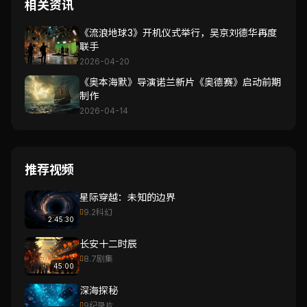
相关资讯
《流浪地球3》开机仪式举行，吴京刘德华再度
联手
2026-04-20
《奥本海默》导演诺兰新片《奥德赛》启动前期
制作
2026-04-14
推荐视频
星际穿越：未知的边界
9.2
科幻
2:45:30
长安十二时辰
8.7
剧集
45:00
深海探秘
9
纪录片