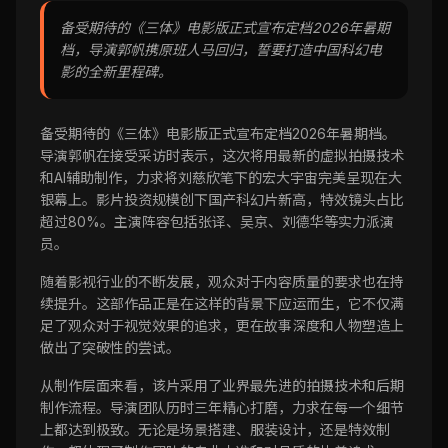
备受期待的《三体》电影版正式宣布定档2026年暑期
档，导演郭帆携原班人马回归，誓要打造中国科幻电
影的全新里程碑。
备受期待的《三体》电影版正式宣布定档2026年暑期档。
导演郭帆在接受采访时表示，这次将用最新的虚拟拍摄技术
和AI辅助制作，力求将刘慈欣笔下的宏大宇宙完美呈现在大
银幕上。影片投资规模创下国产科幻片新高，特效镜头占比
超过80%。主演阵容包括张译、吴京、刘德华等实力派演
员。
随着影视行业的不断发展，观众对于内容质量的要求也在持
续提升。这部作品正是在这样的背景下应运而生，它不仅满
足了观众对于视觉效果的追求，更在故事深度和人物塑造上
做出了突破性的尝试。
从制作层面来看，该片采用了业界最先进的拍摄技术和后期
制作流程。导演团队历时三年精心打磨，力求在每一个细节
上都达到极致。无论是场景搭建、服装设计，还是特效制