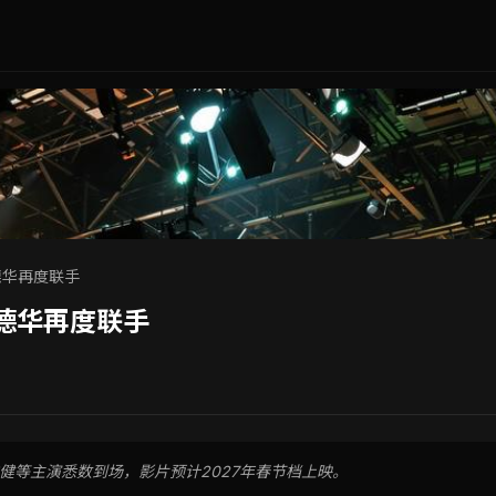
德华再度联手
德华再度联手
健等主演悉数到场，影片预计2027年春节档上映。