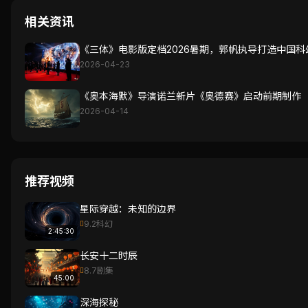
相关资讯
《三体》电影版定档2026暑期，郭帆执导打造中国科
2026-04-23
《奥本海默》导演诺兰新片《奥德赛》启动前期制作
2026-04-14
推荐视频
星际穿越：未知的边界
9.2
科幻
2:45:30
长安十二时辰
8.7
剧集
45:00
深海探秘